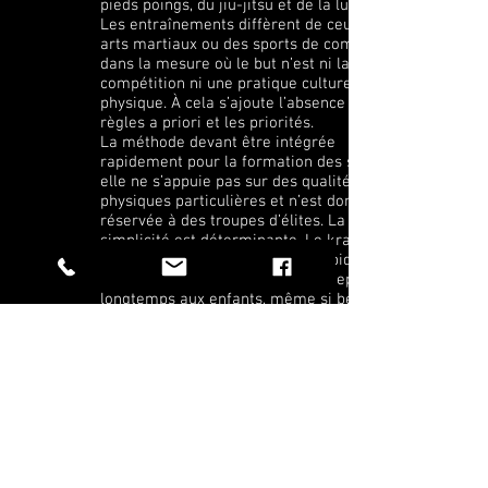
pieds poings, du jiu-jitsu et de la lutte.
Les entraînements diffèrent de ceux des
arts martiaux ou des sports de combat
dans la mesure où le but n’est ni la
compétition ni une pratique culturelle ou
physique. À cela s’ajoute l’absence de
règles a priori et les priorités.
La méthode devant être intégrée
rapidement pour la formation des soldats,
elle ne s’appuie pas sur des qualités
physiques particulières et n’est donc pas
réservée à des troupes d’élites. La
simplicité est déterminante. Le krav-maga
est basé sur les réflexes et la rapidité
d’action. Des cours sont donnés depuis
longtemps aux enfants, même si beaucoup
émettent des réserves sur l’ambiguïté des
« coups aux parties » ainsi que sur la
dangerosité des coups portés au dos, à la
gorge ou aux yeux (interdits dans les
sports de combat).