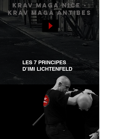
krav maga nice -
krav maga antibes
LES 7 PRINCIPES
D’IMI LICHTENFELD