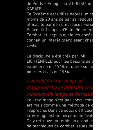
de Pieds – Poings, du JU-JITSU, du
KARATE…
Ce Système est utilisé depuis un peu
moins de 20 ans de par sa redoutable
efficacité par de nombreuses Forces de
Police de Troupes d’Elite, Régiments de
Combat et, depuis quelques années il
connait un intérêt grandissant chez les
civils.
La discipline a été crée par IMI
LICHTENFELD pour les besoins de l’Armée
Israélienne en 1948, et ouvre son école
pour les civils en 1964.
L’objectif du krav-maga est
d’apprendre à se défendre en un
minimum de temps de formation.
Le krav-maga n’est pas conçu comme un
art mais comme une méthode de combat
rapproché. Dans ce souci d’efficacité, le
krav-maga est en perpétuelle évolution.
On y retrouve toutefois un grand nombre
de techniques de combat issues de la boxe