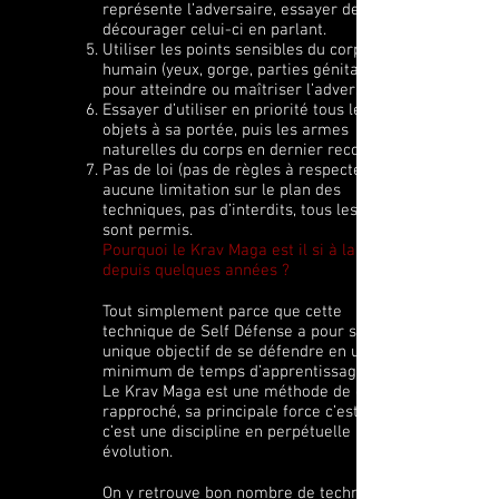
représente l’adversaire, essayer de
décourager celui-ci en parlant.
Utiliser les points sensibles du corps
humain (yeux, gorge, parties génitales)
pour atteindre ou maîtriser l’adversaire.
Essayer d’utiliser en priorité tous les
objets à sa portée, puis les armes
naturelles du corps en dernier recours.
Pas de loi (pas de règles à respecter),
aucune limitation sur le plan des
techniques, pas d’interdits, tous les coups
sont permis.
Pourquoi le Krav Maga est il si à la mode
depuis quelques années ?
Tout simplement parce que cette
technique de Self Défense a pour seul et
unique objectif de se défendre en un
minimum de temps d’apprentissage.
Le Krav Maga est une méthode de combat
rapproché, sa principale force c’est que
c’est une discipline en perpétuelle
évolution.
On y retrouve bon nombre de techniques